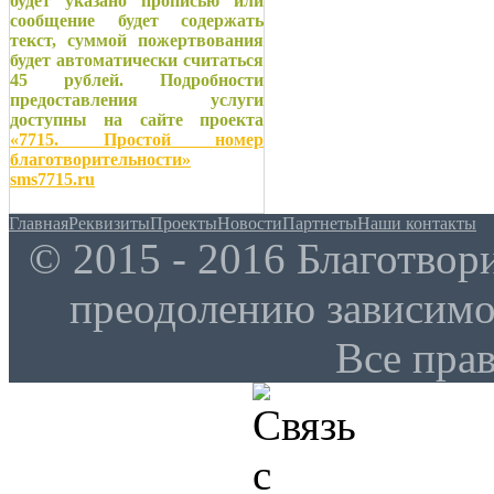
будет указано прописью или
сообщение будет содержать
текст, суммой пожертвования
будет автоматически считаться
45 рублей. Подробности
предоставления услуги
доступны на сайте проекта
«7715. Простой номер
благотворительности»
sms7715.ru
Главная
Реквизиты
Проекты
Новости
Партнеты
Наши контакты
© 2015 - 2016 Благотво
преодолению зависим
Все пра