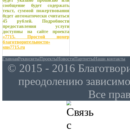
будет указано прописью или
сообщение будет содержать
текст, суммой пожертвования
будет автоматически считаться
45 рублей. Подробности
предоставления услуги
доступны на сайте проекта
«7715. Простой номер
благотворительности»
sms7715.ru
Главная
Реквизиты
Проекты
Новости
Партнеты
Наши контакты
© 2015 - 2016 Благотво
преодолению зависим
Все пра